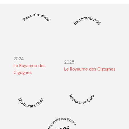
Recommandé
Recommandé
2024
2025
Le Royaume des
Le Royaume des Cigognes
Cigognes
Restaurant Guru
Restaurant Guru
MEILLEURE CAFÉTÉRIA